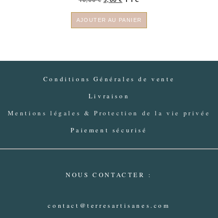
prix
prix
initial
actuel
AJOUTER AU PANIER
était :
est :
10,00 €.
5,00 €.
Conditions Générales de vente
Livraison
Mentions légales & Protection de la vie privée
Paiement sécurisé
NOUS CONTACTER :
contact@terresartisanes.com