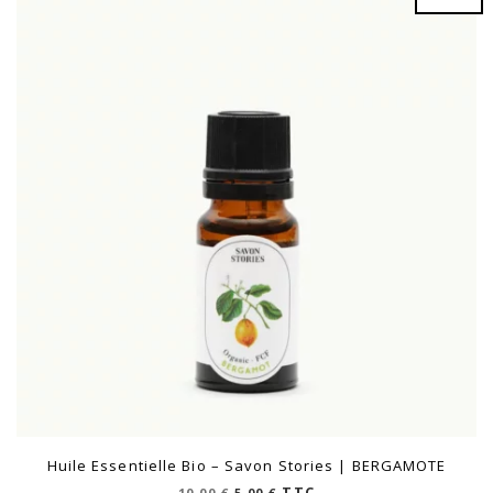
Huile Essentielle Bio – Savon Stories | BERGAMOTE
Le
Le
TTC
10,00
€
5,00
€