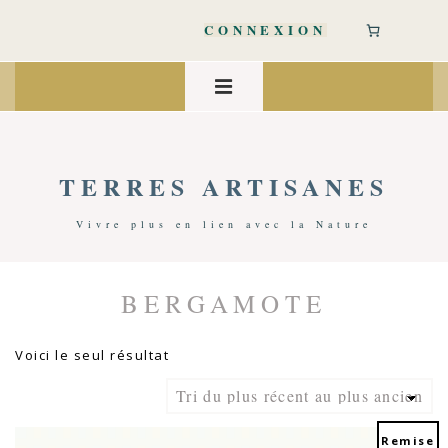
↓
passer
CONNEXION
au
contenu
Main
principal
Navigation
MENU
TERRES ARTISANES
Vivre plus en lien avec la Nature
BERGAMOTE
Accueil
/ Produits Identifiés “Bergamote”
Voici le seul résultat
Remise