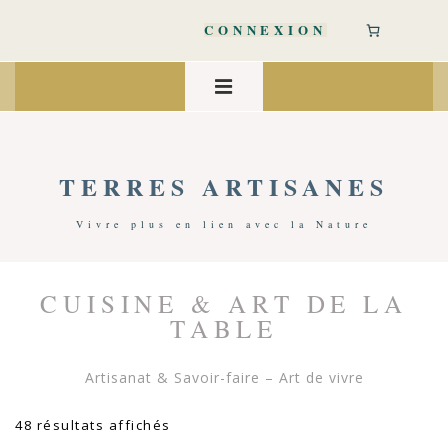
↓
passer
CONNEXION
au
contenu
Main
principal
Navigation
MENU
TERRES ARTISANES
Vivre plus en lien avec la Nature
CUISINE & ART DE LA
Accueil
/
Art De Vivre
/ Cuisine & Art De La Table
TABLE
Artisanat & Savoir-faire – Art de vivre
Trié
48 résultats affichés
du