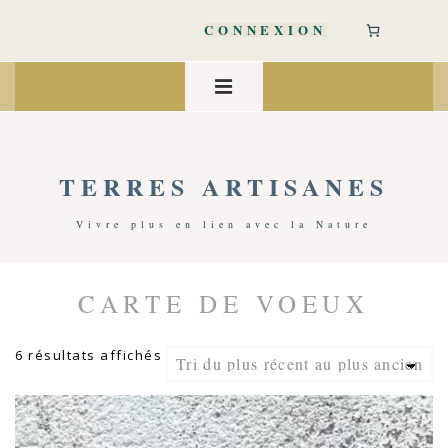
↓
passer
CONNEXION
au
contenu
Main
principal
Navigation
MENU
TERRES ARTISANES
Vivre plus en lien avec la Nature
CARTE DE VOEUX
Accueil
/ Produits Identifiés “Carte De Voeux”
Trié
6 résultats affichés
du
plus
récent
au