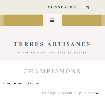
↓
passer
CONNEXION
au
contenu
Main
principal
Navigation
MENU
TERRES ARTISANES
Vivre plus en lien avec la Nature
CHAMPIGNONS
Accueil
/ Produits Identifiés “champignons”
Voici le seul résultat