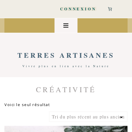
↓
passer
CONNEXION
au
contenu
Main
principal
Navigation
MENU
TERRES ARTISANES
Vivre plus en lien avec la Nature
CRÉATIVITÉ
Accueil
/ Produits Identifiés “Créativité”
Voici le seul résultat