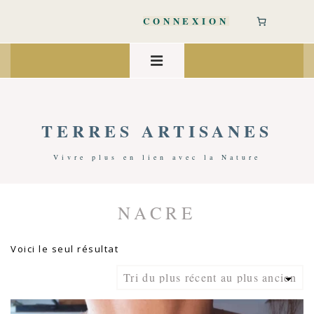
↓
passer
CONNEXION
au
contenu
Main
principal
Navigation
MENU
TERRES ARTISANES
Vivre plus en lien avec la Nature
NACRE
Accueil
/ Produits Identifiés “nacre”
Voici le seul résultat