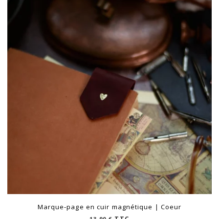
plus
ancien
Marque-page en cuir magnétique | Coeur
TTC
13,90
€