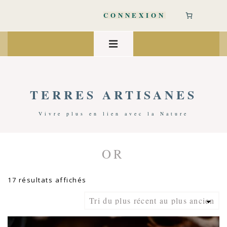
↓
passer
CONNEXION
au
contenu
Main
principal
Navigation
MENU
TERRES ARTISANES
Vivre plus en lien avec la Nature
OR
Accueil
/ Produits Identifiés “Or”
Trié
17 résultats affichés
du
plus
récent
au