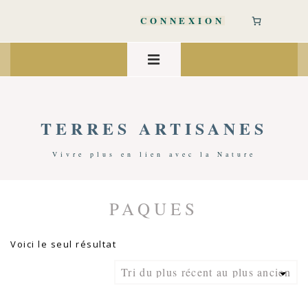
↓
passer
CONNEXION
au
contenu
Main
principal
Navigation
MENU
TERRES ARTISANES
Vivre plus en lien avec la Nature
PAQUES
Accueil
/ Produits Identifiés “paques”
Voici le seul résultat