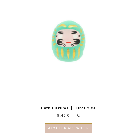
plus
ancien
Petit Daruma | Turquoise
TTC
9,40
€
AJOUTER AU PANIER