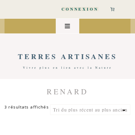
↓
passer
CONNEXION
au
contenu
Main
principal
Navigation
MENU
TERRES ARTISANES
Vivre plus en lien avec la Nature
RENARD
Accueil
/ Produits Identifiés “renard”
Trié
3 résultats affichés
du
plus
récent
au