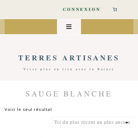
↓
passer
CONNEXION
au
contenu
Main
principal
Navigation
MENU
TERRES ARTISANES
Vivre plus en lien avec la Nature
SAUGE BLANCHE
Accueil
/ Produits Identifiés “sauge Blanche”
Voici le seul résultat