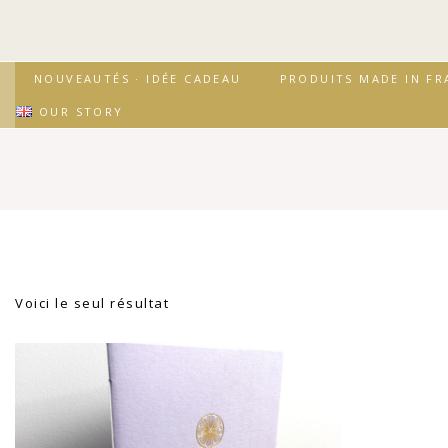
↓
passer
au
contenu
Secondary
Main
NOUVEAUTÉS · IDÉE CADEAU
PRODUITS MADE IN FR
principal
Navigation
Navigation
OUR STORY
Voici le seul résultat