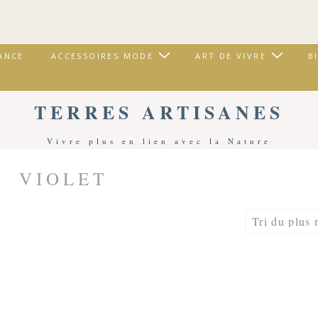
ANCE
ACCESSOIRES MODE
ART DE VIVRE
B
TERRES ARTISANES
Vivre plus en lien avec la Nature
VIOLET
Accueil
/ Produits Identifiés “Violet”