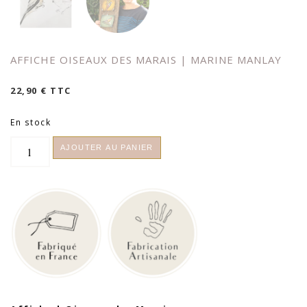
AFFICHE OISEAUX DES MARAIS | MARINE MANLAY
22,90
€
TTC
En stock
quantité
AJOUTER AU PANIER
de
Affiche
Oiseaux
des
Marais
|
Marine
Manlay