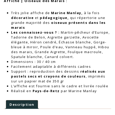
Affiche | Oiseaux des Marais :
Très jolie affiche de
Marine Manlay,
à la fois
décorative
et
pédagogique,
qui répertorie une
grande majorité des
oiseaux présents dans les
marais
Les connaissez-vous ? :
Martin-pêcheur d’Europe,
Tadorne de Belon, Aigrette garzette, Avocette
élégante, Héron cendré, Échasse blanche, Gorge-
bleue à miroir, Poule d’eau, Vanneau huppé, Hibou
des marais, Grande Aigrette, Foulque macroule,
Spatule blanche, Canard colvert.
Dimensions : 30 / 40 cm
Facilement adaptable à différents cadres
Support : reproduction des dessins
réalisés aux
pastels secs et crayons de couleurs
, imprimés
sur un papier mat de 350 gr
L’affiche est fournie sans le cadre et livrée roulée
Réalisé en
Pays-de-Retz
par Marine Manlay
Description