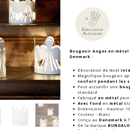
Bougeoir
Anges
en
métal
blanc
|
Bungalow
Denmark
Bougeoir Anges en métal
Denmark :
Décoration de Noël
int
Magnifique bougeoir ap
confort pendant les s
Peut accueillir une
boug
standard
Fabriqué
en métal
pein
Avec fond
en
métal
bl
Dimensions : Hauteur 1
Couleur : Blanc
Conçu au
Danemark
& f
De la marque
BUNGAL