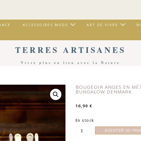
ANCE
ACCESSOIRES MODE
ART DE VIVRE
B
TERRES ARTISANES
Vivre plus en lien avec la Nature
Accueil
/
Art De Vivre
/
Décoration
/ Bougeoir Anges En Métal Blanc | Bungalow Denmark
BOUGEOIR ANGES EN MÉT
BUNGALOW DENMARK
16,90
€
En stock
quantité
AJOUTER AU PAN
de