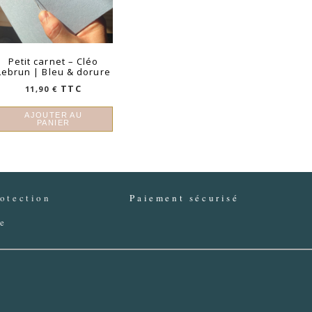
Petit carnet – Cléo
Lebrun | Bleu & dorure
TTC
11,90
€
AJOUTER AU
PANIER
otection
Paiement sécurisé
ée