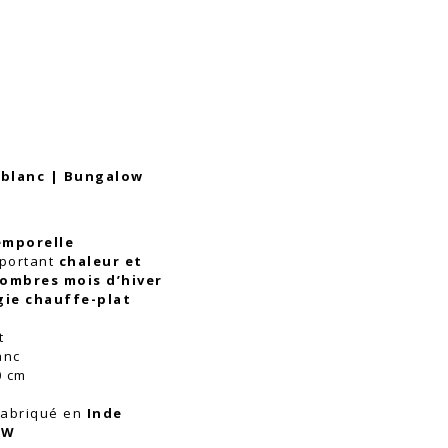
 blanc | Bungalow
emporelle
portant
chaleur et
ombres mois d’hiver
ie chauffe-plat
t
anc
0 cm
abriqué en
Inde
OW