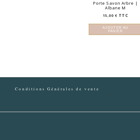
Porte Savon Arbre |
Albane M
TTC
15,00
€
AJOUTER AU
PANIER
Conditions Générales de vente