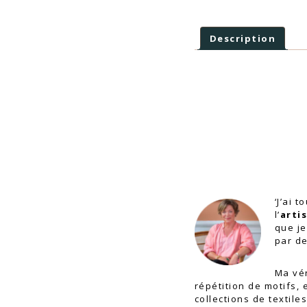
Description
‘J’ai 
l’
arti
que j
par d
Ma vér
répétition de motifs, 
collections de textile