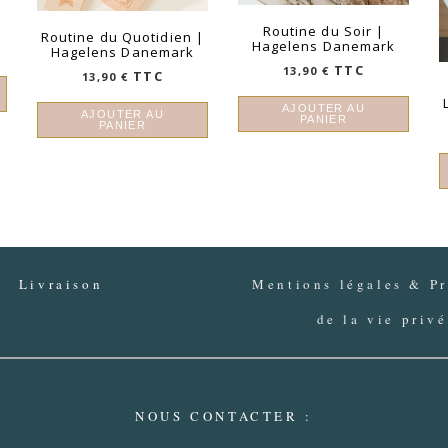
Routine du Soir |
Routine du Quotidien |
Hagelens Danemark
Hagelens Danemark
TTC
13,90
€
TTC
13,90
€
AJOUTER AU
AJOUTER AU
PANIER
PANIER
Livraison
Mentions légales & Pr
de la vie priv
NOUS CONTACTER :