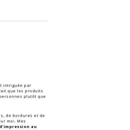
et intriguée par
fait que les produits
 personnes plutôt que
rs, de bordures et de
our moi. Mes
 d’impression au