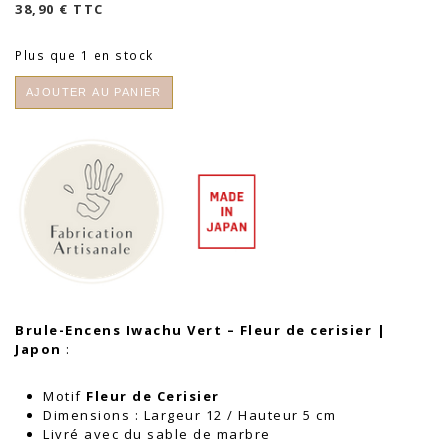
38,90
€
TTC
Plus que 1 en stock
quantité
AJOUTER AU PANIER
de
Brule-
Encens
Iwachu
Vert
-
Fleur
de
cerisier
|
Japon
Brule-Encens Iwachu Vert – Fleur de cerisier |
Japon
:
Motif
Fleur de Cerisier
Dimensions : Largeur 12 / Hauteur 5 cm
Livré avec du sable de marbre