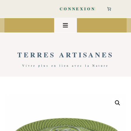
↓
passer
CONNEXION
au
contenu
Main
principal
Navigation
MENU
TERRES ARTISANES
Vivre plus en lien avec la Nature
Accueil
/
Spiritualité
/
Encens
/ Brule-Encens Iwachu Vert – Fleur De Cerisier | Japon