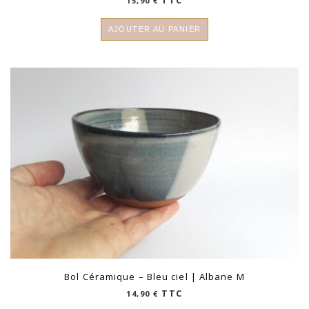
15,90
€
AJOUTER AU PANIER
Bol Céramique – Bleu ciel | Albane M
TTC
14,90
€