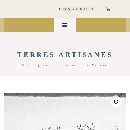
↓
passer
CONNEXION
au
contenu
Main
principal
Navigation
MENU
TERRES ARTISANES
Vivre plus en lien avec la Nature
Accueil
/
Art De Vivre
/
Papeterie
/ Carte Postale Narrature | Tisser Des Liens