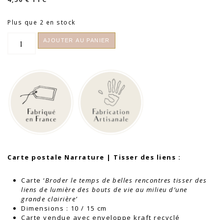
Plus que 2 en stock
quantité
AJOUTER AU PANIER
de
Carte
postale
Narrature
|
Tisser
des
liens
Carte postale Narrature | Tisser des liens :
Carte ‘
Broder le temps de belles rencontres tisser des
liens de lumière des bouts de vie au milieu d’une
grande clairière’
Dimensions : 10 / 15 cm
Carte vendue avec enveloppe kraft recyclé