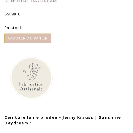
SUNSHINE DAYDREAM
59,90
€
En stock
quantité
AJOUTER AU PANIER
de
Ceinture
laine
brodée
-
Jenny
Krauss
|
Sunshine
Daydream
Ceinture laine brodée – Jenny Krauss | Sunshine
Daydream :