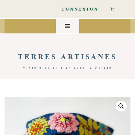
↓
passer
CONNEXION
au
contenu
Main
principal
Navigation
MENU
TERRES ARTISANES
Vivre plus en lien avec la Nature
Accueil
/
Accessoires Mode
/
Laine, Cachemire & Mohair
/ Ceinture Laine Brodée – Jenny Krauss | Sunshine Daydream