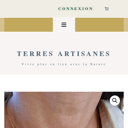
↓
passer
CONNEXION
au
contenu
Main
principal
Navigation
MENU
TERRES ARTISANES
Vivre plus en lien avec la Nature
Accueil
/
Accessoires Mode
/
Bijoux
/ Collier Sunrise Cornaline | Myo Jewel