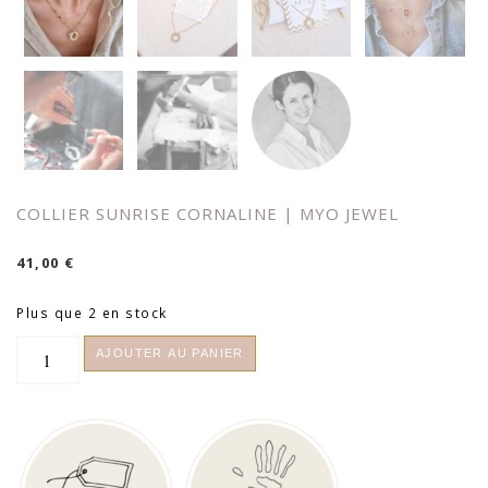
COLLIER SUNRISE CORNALINE | MYO JEWEL
41,00
€
Plus que 2 en stock
quantité
AJOUTER AU PANIER
de
Collier
Sunrise
Cornaline
|
Myo