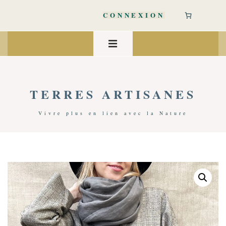
↓
passer
CONNEXION
au
contenu
Main
principal
Navigation
MENU
TERRES ARTISANES
Vivre plus en lien avec la Nature
Accueil
/
Accessoires Mode
/
Pour Homme
/ Foulard Unisexe 100% Lin | Grise