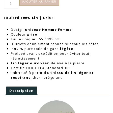
AJOUTER AU PANIER
de
Foulard
Unisexe
Foulard 100% Lin | Gris :
100%
Lin
|
Design
unisexe Homme Femme
Grise
Couleur
grise
Taille unique : 65 / 195 cm
Ourlets doublement repliés sur tous les côtés
100 %
pure toile de gaze
légère
Prélavé avant expédition pour éviter tout
rétrécissement
Lin léger européen
délavé à la pierre
Certifié OEKO-TEX Standard 100
Fabriqué à partir d’un
tissu de lin léger et
respirant
, thermorégulant
Description