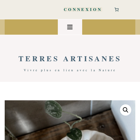
↓
passer
CONNEXION
au
contenu
Main
principal
Navigation
MENU
TERRES ARTISANES
Vivre plus en lien avec la Nature
Accueil
/
Bien-Être
/
Accessoires Bien-Être
/ Le Filet Magique Simple Things | Le Filet Sauve-Savon