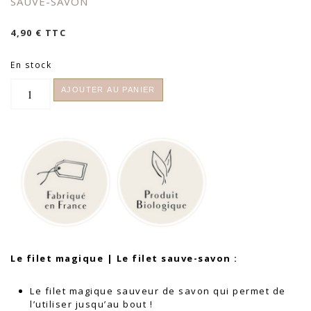
SAUVE-SAVON
4,90
€
TTC
En stock
quantité
AJOUTER AU PANIER
de
Le
filet
magique
Simple
Things
|
Le
filet
sauve-
savon
Le filet magique | Le filet sauve-savon :
Le filet magique sauveur de savon qui permet de
l’utiliser jusqu’au bout !