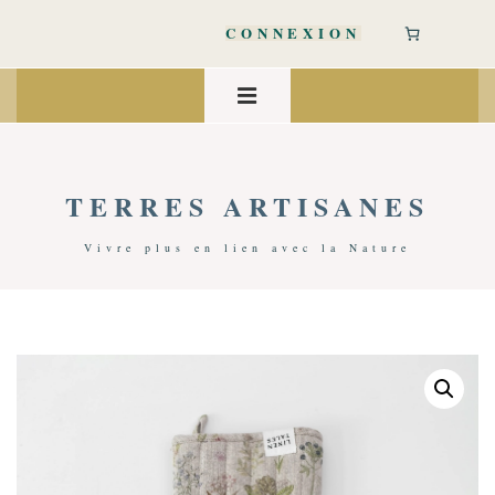
↓
passer
CONNEXION
au
contenu
Main
principal
Navigation
MENU
TERRES ARTISANES
Vivre plus en lien avec la Nature
Accueil
/
Art De Vivre
/
Cuisine & Art De La Table
/ Gant Cuisine En Lin – Linen Tales | Botanique