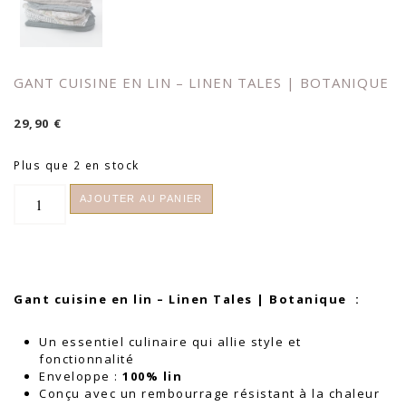
GANT CUISINE EN LIN – LINEN TALES | BOTANIQUE
29,90
€
Plus que 2 en stock
quantité
AJOUTER AU PANIER
de
Gant
cuisine
en
Lin
-
Gant cuisine en lin – Linen Tales | Botanique :
Linen
Tales
Un essentiel culinaire qui allie style et
|
fonctionnalité
Botanique
Enveloppe :
100%
lin
Conçu avec un rembourrage résistant à la chaleur