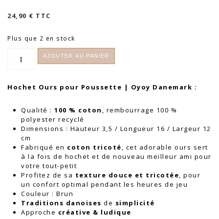
24,90
€
TTC
Plus que 2 en stock
quantité
AJOUTER AU PANIER
de
Hochet
Poussette
Hochet Ours pour Poussette | Oyoy Danemark :
Ours
|
Oyoy
Qualité :
100 % coton
, rembourrage 100 %
Danemark
polyester recyclé
Dimensions : Hauteur 3,5 / Longueur 16 / Largeur 12
cm
Fabriqué en
coton tricoté
, cet adorable ours sert
à la fois de hochet et de nouveau meilleur ami pour
votre tout-petit
Profitez de sa
texture douce et tricotée
, pour
un confort optimal pendant les heures de jeu
Couleur : Brun
Traditions danoises
de
simplicité
Approche
créative & ludique