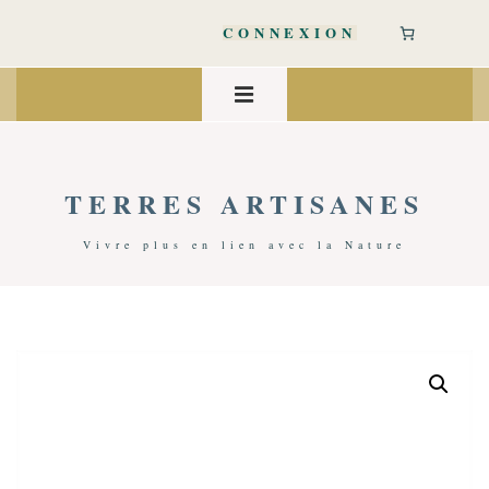
↓
passer
CONNEXION
au
contenu
Main
principal
Navigation
MENU
TERRES ARTISANES
Vivre plus en lien avec la Nature
Accueil
/
Art De Vivre
/
Jeux
/ Hochet Poussette Ours | Oyoy Danemark