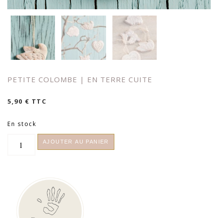
PETITE COLOMBE | EN TERRE CUITE
5,90
€
TTC
En stock
quantité
AJOUTER AU PANIER
de
Petite
Colombe
|
En
terre
cuite