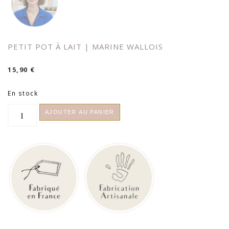
PETIT POT À LAIT | MARINE WALLOIS
15,90
€
En stock
quantité
AJOUTER AU PANIER
de
Petit
pot
à
lait
|
Marine
Wallois