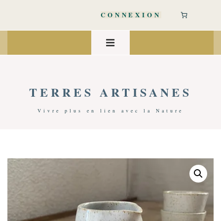
↓
passer
CONNEXION
au
contenu
Main
principal
Navigation
MENU
TERRES ARTISANES
Vivre plus en lien avec la Nature
Accueil
/
Art De Vivre
/
Cuisine & Art De La Table
/ Petit Pot À Lait | Marine Wallois