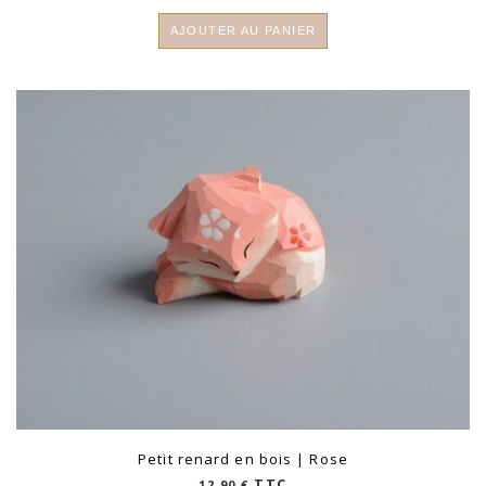
initial
actuel
AJOUTER AU PANIER
était :
est :
15,90 €.
12,00 €.
Petit renard en bois | Rose
TTC
12,90
€