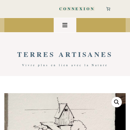
↓
passer
CONNEXION
au
contenu
Main
principal
Navigation
MENU
TERRES ARTISANES
Vivre plus en lien avec la Nature
Accueil
/
Art De Vivre
/
Décoration
/ Petite Affiche Narrature | Où Les Étoiles Font La Lumière