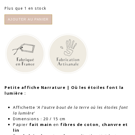
Plus que 1 en stock
quantité
AJOUTER AU PANIER
de
Petite
affiche
Narrature
|
Où
les
étoiles
font
la
lumière
Petite affiche
Narrature
| Où les étoiles font la
lumière :
Affichette ‘
A l’autre bout de la terre où les étoiles font
la lumière’
Dimensions : 20 / 15 cm
Papier
fait main
en
fibres de coton, chanvre et
lin