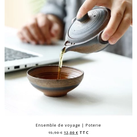
Ensemble de voyage | Poterie
Le
Le
TTC
15,90
€
12,00
€
prix
prix