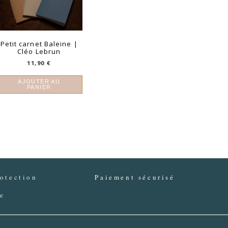
Petit carnet Baleine |
Cléo Lebrun
11,90
€
AJOUTER AU
PANIER
otection
Paiement sécurisé
ée