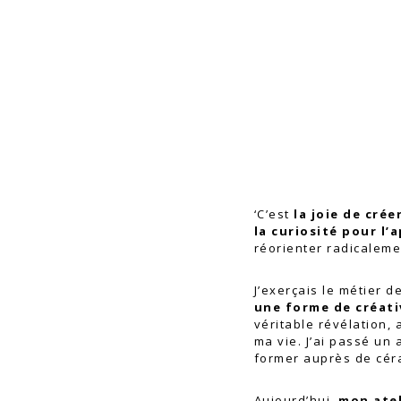
‘C’est
la joie de cré
la curiosité pour l’
réorienter radicaleme
J’exerçais le métier 
une forme de créati
véritable révélation, 
ma vie. J’ai passé un
former auprès de céra
Aujourd’hui,
mon atel