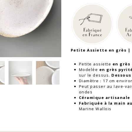
Petite
Assiette
en
grès
|
Marine
Wallois
Petite Assiette en grès |
Petite assiette
en grès
Modelée
en grès pyrit
sur le dessus.
Dessous 
Diamètre : 17 cm enviro
Peut passer au lave-vai
ondes
Céramique artisanale
Fabriquée à la main a
Marine Wallois