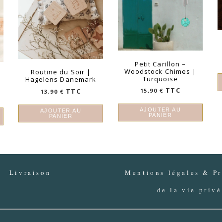
Petit Carillon –
Woodstock Chimes |
Routine du Soir |
|
Turquoise
Hagelens Danemark
TTC
TTC
15,90
€
13,90
€
AJOUTER AU
AJOUTER AU
PANIER
PANIER
Livraison
Mentions légales & Pr
de la vie priv