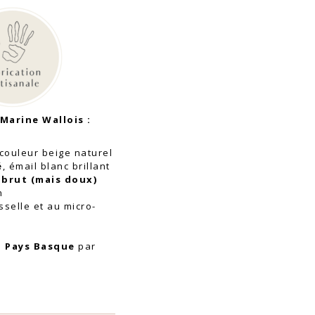
 Marine Wallois
:
couleur beige naturel
é
, émail blanc brillant
brut (mais doux)
n
sselle et au micro-
u Pays Basque
par