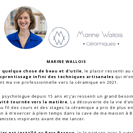
MARINE WALLOIS
er quelque chose de beau et d’utile
, le plaisir ressenti au 
apprentissage infini des techniques artisanales
qui m’on
nt ma vie professionnelle vers la céramique en 2021.
de psychologue depuis 15 ans et j’ai ressenti un grand besoi
vité tournée vers la matière.
La découverte de la vie d’at
au fil des cours et des stages la céramique a pris de plus e
 an à m’exercer à plein temps dans la cave de ma maison à 
mistes inspirants avant de me lancer.
ier est installé au Pays Basque
, je le partage avec 3 aut