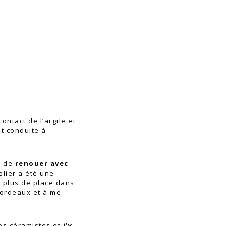
contact de l’argile et
t conduite à
n de
renouer avec
elier a été une
n plus de place dans
Bordeaux et à me
res céramistes et
j’y