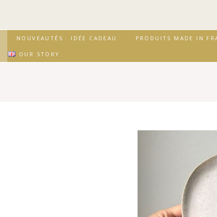
↓
passer
au
contenu
Secondary
Main
NOUVEAUTÉS · IDÉE CADEAU
PRODUITS MADE IN FR
principal
Navigation
Navigation
OUR STORY