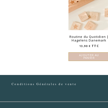
Routine du Quotidien 
Hagelens Danemark
TTC
13,90
€
AJOUTER AU
PANIER
Conditions Générales de vente