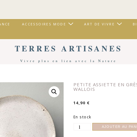
ANCE
ACCESSOIRES MODE
ART DE VIVRE
B
TERRES ARTISANES
Vivre plus en lien avec la Nature
Accueil
/
Art De Vivre
/
Cuisine & Art De La Table
/ Petite Assiette En Grès | Marine Wallois
PETITE ASSIETTE EN GRÈ
WALLOIS
14,90
€
En stock
quantité
AJOUTER AU PAN
de