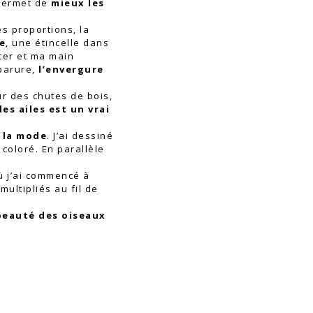
permet de
mieux les
s proportions, la
e
, une étincelle dans
ter et ma main
parure,
l’envergure
ur des chutes de bois,
des ailes est un vrai
e
la mode
. J’ai dessiné
 coloré. En parallèle
où j’ai commencé à
multipliés au fil de
 beauté des oiseaux