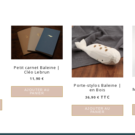
Petit carnet Baleine |
Cléo Lebrun
11,90
€
Porte-stylos Baleine |
M
en Bois
AJOUTER AU
PANIER
TTC
36,90
€
AJOUTER AU
PANIER