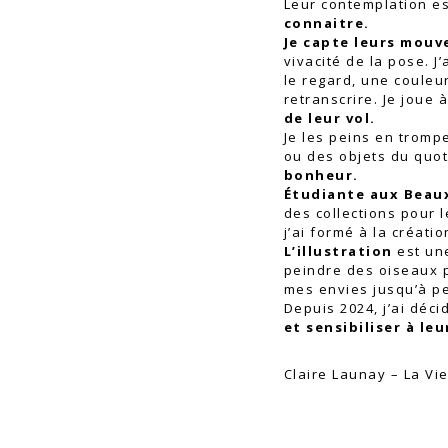
Leur contemplation e
connaitre.
Je capte leurs mou
vivacité de la pose. 
le regard, une couleu
retranscrire. Je joue 
de leur vol.
Je les peins en tromp
ou des objets du quot
bonheur.
Étudiante aux Beau
des collections pour l
j’ai formé à la créat
L’illustration
est un
peindre des oiseaux
mes envies jusqu’à pe
Depuis 2024, j’ai déci
et sensibiliser à le
Claire Launay – La V