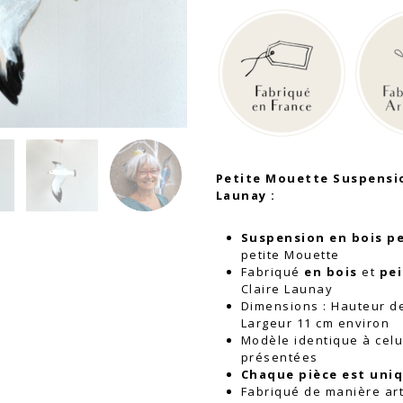
Petite
Mouette
Suspension
en
bois
|
Claire
Launay
Petite Mouette Suspensio
Launay :
Suspension en bois p
petite Mouette
Fabriqué
en bois
et
pei
Claire Launay
Dimensions : Hauteur de
Largeur 11 cm environ
Modèle identique à cel
présentées
Chaque pièce est uni
Fabriqué de manière ar