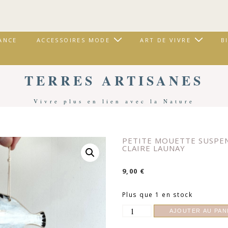
ANCE
ACCESSOIRES MODE
ART DE VIVRE
B
TERRES ARTISANES
Vivre plus en lien avec la Nature
Accueil
/
Art De Vivre
/
Décoration
/ Petite Mouette Suspension En Bois | Claire Launay
PETITE MOUETTE SUSPEN
CLAIRE LAUNAY
9,00
€
Plus que 1 en stock
quantité
AJOUTER AU PAN
de