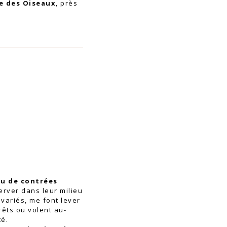
ée des Oiseaux
,
près
ou de contrées
erver dans leur milieu
i variés, me font lever
orêts ou volent au-
té.