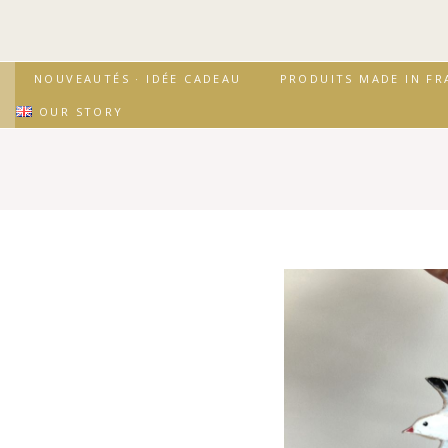
↓
passer
au
contenu
Secondary
Main
NOUVEAUTÉS · IDÉE CADEAU
PRODUITS MADE IN FR
principal
Navigation
Navigation
OUR STORY