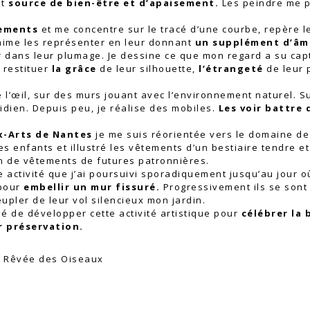
st
source de bien-être et d’apaisement.
Les peindre me 
vements
et me concentre sur le tracé d’une courbe, repère le
J’aime les représenter en leur donnant
un supplément d’âm
r dans leur plumage. Je dessine ce que mon regard a su cap
à restituer
la grâce
de leur silhouette,
l’étrangeté
de leur 
e l’œil, sur des murs jouant avec l’environnement naturel. S
idien. Depuis peu, je réalise des mobiles.
Les voir battre 
x-Arts de Nantes
je me suis réorientée vers le domaine d
es enfants et illustré les vêtements d’un bestiaire tendre et
ion de vêtements de futures patronnières.
e activité que j’ai poursuivi sporadiquement jusqu’au jour 
 pour
embellir un mur fissuré.
Progressivement ils se sont 
upler de leur vol silencieux mon jardin.
dé de développer cette activité artistique pour
célébrer la
ur préservation.
ie Rêvée des Oiseaux