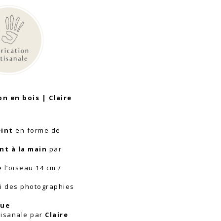
n en bois | Claire
eint
en forme de
nt à la main
par
 l’oiseau 14 cm /
ui des photographies
que
tisanale
par
Claire