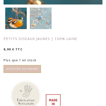
PETITS OISEAUX JAUNES | 100% LAINE
8,90
€
TTC
Plus que 1 en stock
quantité
AJOUTER AU PANIER
de
Petits
oiseaux
jaunes
|
100%
Laine