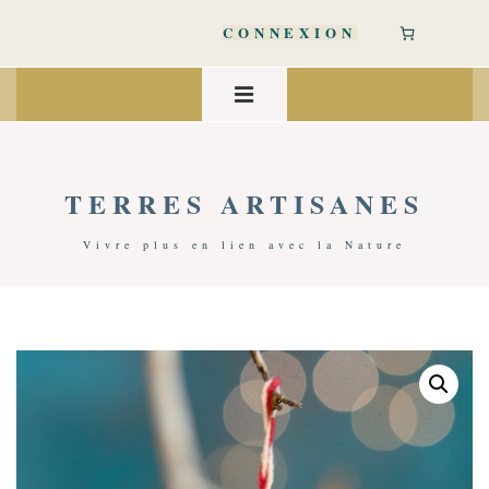
↓
passer
CONNEXION
au
contenu
Main
principal
Navigation
MENU
TERRES ARTISANES
Vivre plus en lien avec la Nature
Accueil
/
Art De Vivre
/
Décoration
/ Petits Oiseaux Jaunes | 100% Laine