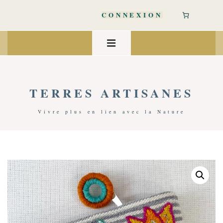
↓
passer
CONNEXION
au
contenu
Main
principal
Navigation
MENU
TERRES ARTISANES
Vivre plus en lien avec la Nature
Accueil
/
Bien-Être
/
Accessoires Bien-Être
/ Pochette Laine Brodée – Jenny Krauss | Fleurs & Rayures