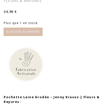
FLEURS & RAYURES
34,90
€
Plus que 1 en stock
quantité
AJOUTER AU PANIER
de
Pochette
Laine
brodée
-
Jenny
Krauss
|
Fleurs
&
Rayures
Pochette Laine brodée – Jenny Krauss | Fleurs &
Rayures :