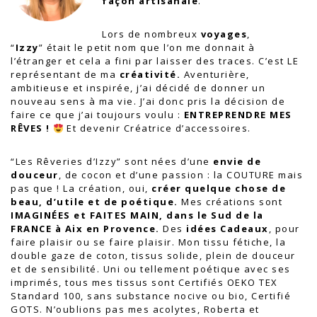
façon artisanale
.
Lors de nombreux
voyages
,
“
Izzy
” était le petit nom que l’on me donnait à
l’étranger et cela a fini par laisser des traces. C’est LE
représentant de ma
créativité.
Aventurière,
ambitieuse et inspirée, j’ai décidé de donner un
nouveau sens à ma vie. J’ai donc pris la décision de
faire ce que j’ai toujours voulu :
ENTREPRENDRE MES
RÊVES !
Et devenir Créatrice d’accessoires.
“Les Rêveries d’Izzy” sont nées d’une
envie de
douceur
, de cocon et d’une passion : la COUTURE mais
pas que ! La création, oui,
créer
quelque chose de
beau, d’utile et de poétique.
Mes créations sont
IMAGINÉES et FAITES MAIN, dans le Sud de la
FRANCE à Aix en Provence.
Des
idées Cadeaux
, pour
faire plaisir ou se faire plaisir. Mon tissu fétiche, la
double gaze de coton, tissus solide, plein de douceur
et de sensibilité. Uni ou tellement poétique avec ses
imprimés, tous mes tissus sont Certifiés OEKO TEX
Standard 100, sans substance nocive ou bio, Certifié
GOTS. N’oublions pas mes acolytes, Roberta et