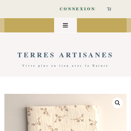
↓
passer
CONNEXION
au
contenu
Main
principal
Navigation
MENU
TERRES ARTISANES
Vivre plus en lien avec la Nature
Accueil
/
Bien-Être
/
Accessoires Bien-Être
/ Protège Carnet De Santé Coton Bio | Romy