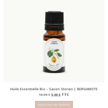
Huile Essentielle Bio – Savon Stories | BERGAMOTE
Le
Le
TTC
10,00
€
5,00
€
prix
prix
initial
actuel
AJOUTER AU PANIER
était :
est :