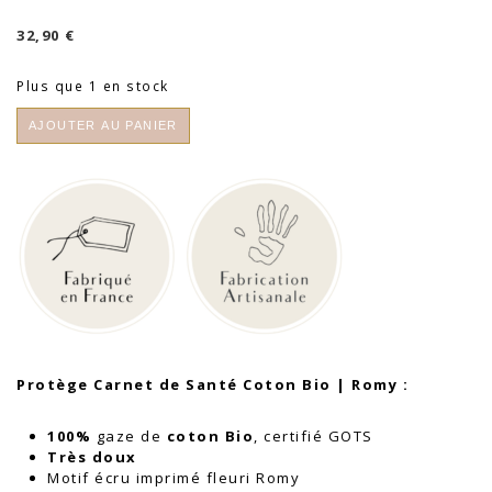
32,90
€
Plus que 1 en stock
quantité
AJOUTER AU PANIER
de
Protège
Carnet
de
Santé
Coton
Bio
|
Romy
Protège Carnet de Santé Coton Bio | Romy :
100%
gaze de
coton
Bio
, certifié GOTS
Très doux
Motif écru imprimé fleuri Romy