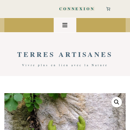
↓
passer
CONNEXION
au
contenu
Main
principal
Navigation
MENU
TERRES ARTISANES
Vivre plus en lien avec la Nature
Accueil
/
Art De Vivre
/
Jeux
/ Ratis Du Petit Peuple Des Mousses | Mohggi