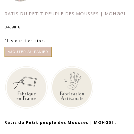
RATIS DU PETIT PEUPLE DES MOUSSES | MOHGGI
34,90
€
Plus que 1 en stock
quantité
AJOUTER AU PANIER
de
Ratis
du
Petit
peuple
des
Mousses
|
Mohggi
Ratis du Petit peuple des Mousses | MOHGGI :