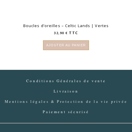
Boucles d’oreilles – Celtic Lands | Vertes
TTC
32,90
€
AJOUTER AU PANIER
Conditions Générales de vente
Livraison
Mentions légales & Protection de la vie privée
Paiement sécurisé