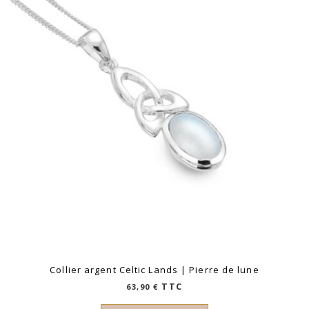
plus
ancien
Collier argent Celtic Lands | Pierre de lune
TTC
63,90
€