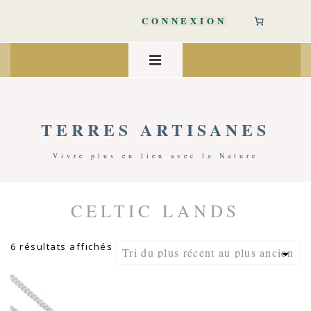
↓
passer
CONNEXION
au
contenu
Main
principal
Navigation
MENU
TERRES ARTISANES
Vivre plus en lien avec la Nature
CELTIC LANDS
Accueil
/ Produits Identifiés “Celtic Lands”
Trié
6 résultats affichés
du
plus
récent
au