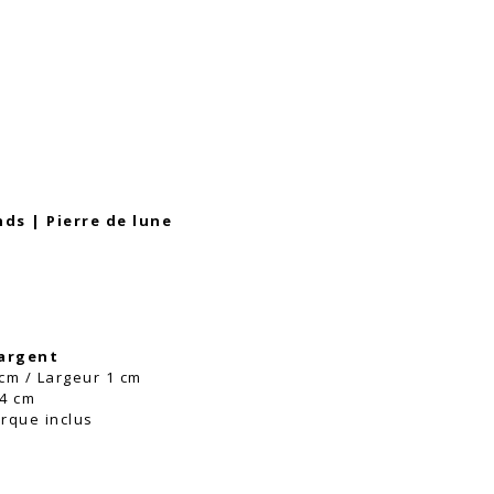
nds | Pierre de lune
argent
cm / Largeur 1 cm
44 cm
rque inclus