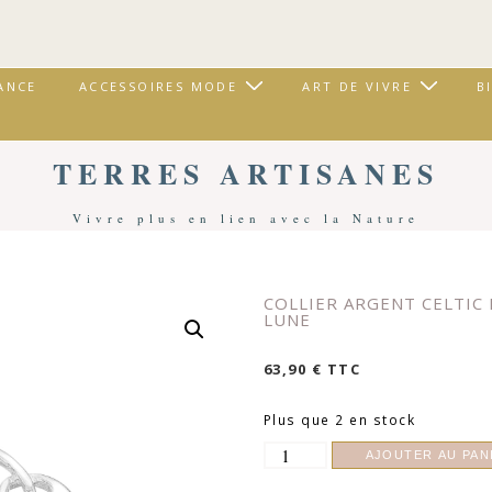
ANCE
ACCESSOIRES MODE
ART DE VIVRE
B
TERRES ARTISANES
Vivre plus en lien avec la Nature
Accueil
/
Accessoires Mode
/
Bijoux
/ Collier Argent Celtic Lands | Pierre De Lune
COLLIER ARGENT CELTIC 
LUNE
63,90
€
TTC
Plus que 2 en stock
quantité
AJOUTER AU PAN
de