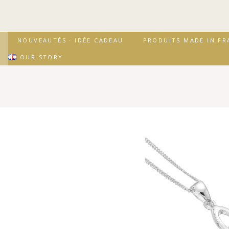
↓
passer
au
contenu
Secondary
Main
NOUVEAUTÉS · IDÉE CADEAU
PRODUITS MADE IN FR
principal
Navigation
Navigation
OUR STORY