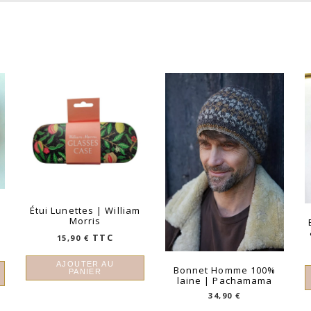
Étui Lunettes | William
Morris
TTC
15,90
€
AJOUTER AU
Bonnet Homme 100%
PANIER
laine | Pachamama
34,90
€