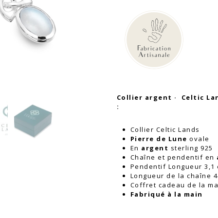
Collier
argent
Celtic
Lands
|
Pierre
de
lune
Collier argent · Celtic La
:
Collier Celtic Lands
Pierre de Lune
ovale
En
argent
sterling 925
Chaîne et pendentif en
Pendentif Longueur 3,1 
Longueur de la chaîne 
Coffret cadeau de la ma
Fabriqué à la main