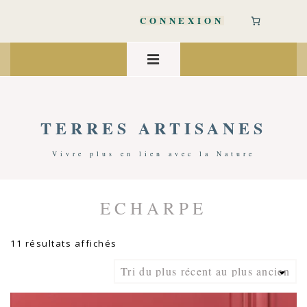
↓
passer
CONNEXION
au
contenu
Main
principal
Navigation
MENU
TERRES ARTISANES
Vivre plus en lien avec la Nature
ECHARPE
Accueil
/ Produits Identifiés “ECHARPE”
Trié
11 résultats affichés
du
plus
récent
au