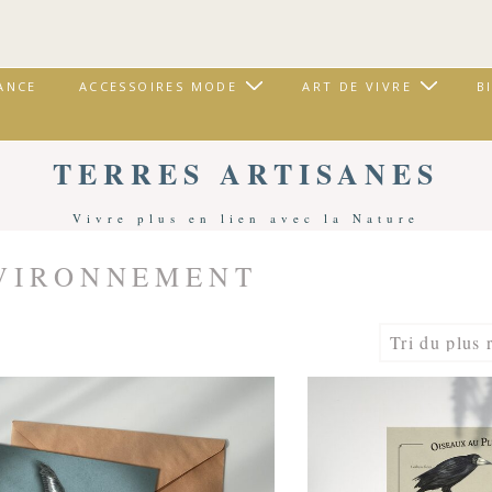
ANCE
ACCESSOIRES MODE
ART DE VIVRE
B
TERRES ARTISANES
Vivre plus en lien avec la Nature
VIRONNEMENT
Accueil
/ Produits Identifiés “ENVIRONNEMENT”