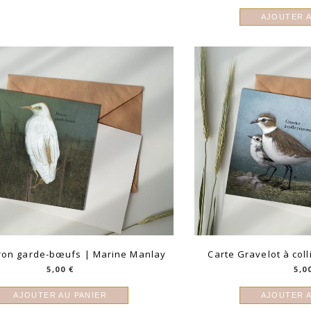
AJOUTER A
ron garde-bœufs | Marine Manlay
Carte Gravelot à col
5,00
€
5,0
AJOUTER AU PANIER
AJOUTER A