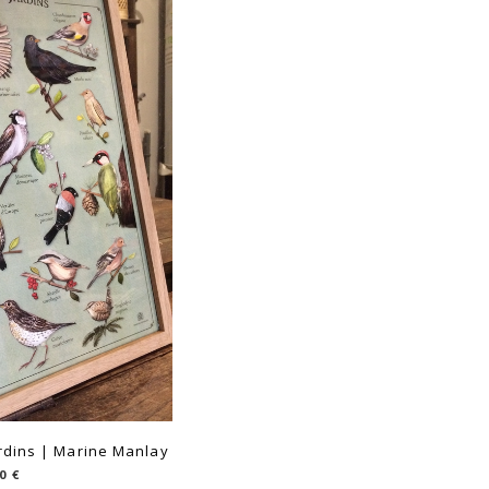
rdins | Marine Manlay
90
€