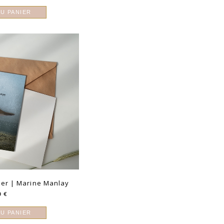
U PANIER
lier | Marine Manlay
0
€
U PANIER