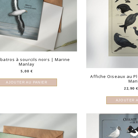
lbatros à sourcils noirs | Marine
Manlay
5,00
€
Affiche Oiseaux au P
Man
AJOUTER AU PANIER
22,90
AJOUTER A