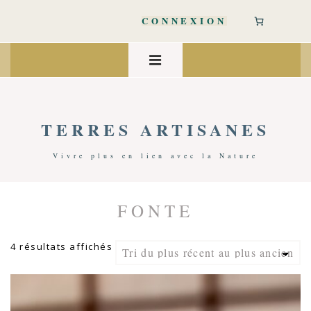
↓
passer
CONNEXION
au
contenu
Main
principal
Navigation
MENU
TERRES ARTISANES
Vivre plus en lien avec la Nature
FONTE
Accueil
/ Produits Identifiés “fonte”
Trié
4 résultats affichés
du
plus
récent
au