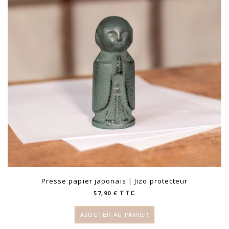
plus
ancien
Presse papier japonais | Jizo protecteur
TTC
57,90
€
AJOUTER AU PANIER