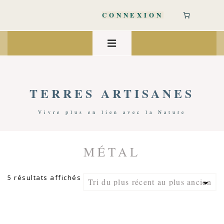
↓
passer
CONNEXION
au
contenu
Main
principal
Navigation
MENU
TERRES ARTISANES
Vivre plus en lien avec la Nature
MÉTAL
Accueil
/ Produits Identifiés “métal”
Trié
5 résultats affichés
du
plus
récent
au