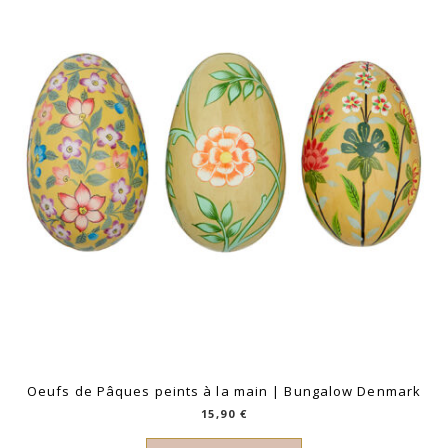
plus
ancien
Oeufs de Pâques peints à la main | Bungalow Denmark
15,90
€