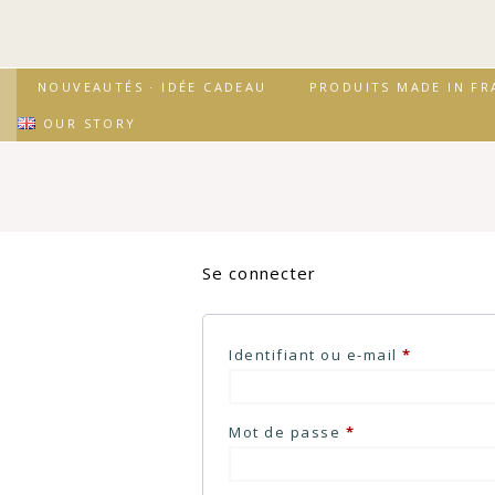
↓
passer
au
contenu
Secondary
Main
NOUVEAUTÉS · IDÉE CADEAU
PRODUITS MADE IN FR
principal
Navigation
Navigation
OUR STORY
Se connecter
Obligatoir
Identifiant ou e-mail
*
Obligatoire
Mot de passe
*