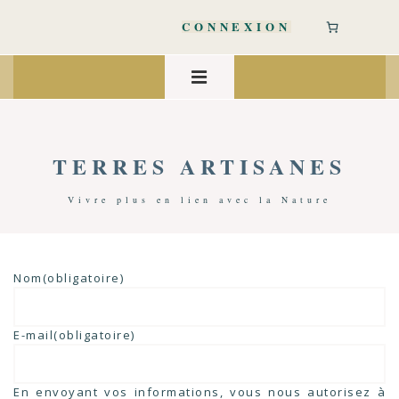
↓
passer
CONNEXION
au
contenu
Main
principal
Navigation
MENU
TERRES ARTISANES
Vivre plus en lien avec la Nature
Nom
(obligatoire)
E-mail
(obligatoire)
En envoyant vos informations, vous nous autorisez à