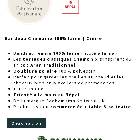
Crème
Bandeau Chamonix 100% laine | Crème :
Bandeau Femme
100% laine
tricoté à la main
Les
torsades
classiques
Chamonix
s’inspirent du
tricot Aran traditionnel
Doublure polaire
100 % polyester
Parfait pour garder les oreilles au chaud et les
cheveux bien en place lors de promenades
Taille unique
Tricoté à la main
au
Népal
De la marque
Pachamama
Knitwear UK
Produit issu du
commerce équitable & solidaire
Description