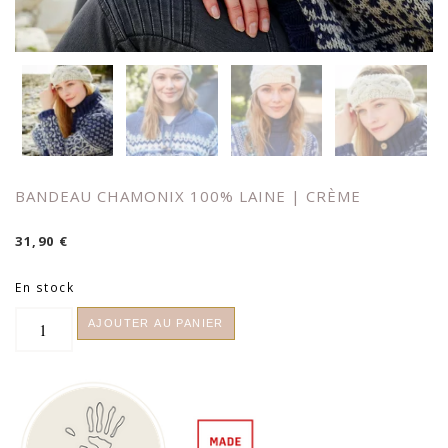
BANDEAU CHAMONIX 100% LAINE | CRÈME
31,90
€
En stock
quantité
AJOUTER AU PANIER
de
Bandeau
Chamonix
100%
laine
|