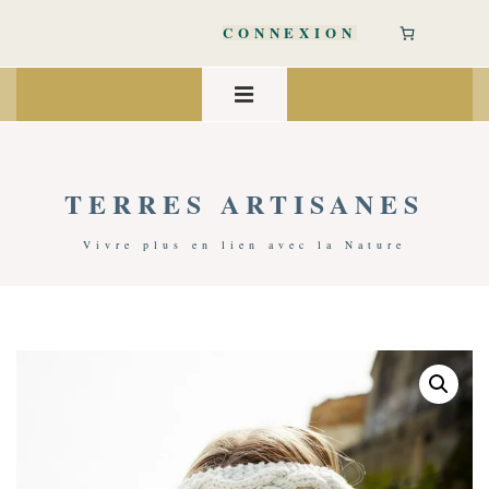
↓
passer
CONNEXION
au
contenu
Main
principal
Navigation
MENU
TERRES ARTISANES
Vivre plus en lien avec la Nature
Accueil
/
Accessoires Mode
/
Laine, Cachemire & Mohair
/ Bandeau Chamonix 100% Laine | Crème