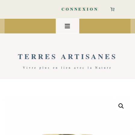
↓
passer
CONNEXION
au
contenu
Main
principal
Navigation
MENU
TERRES ARTISANES
Vivre plus en lien avec la Nature
Accueil
/
Spiritualité
/
Objets
/ Cloche Dharma | Japon