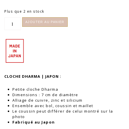
Plus que 2 en stock
quantité
AJOUTER AU PANIER
de
Cloche
Dharma
|
Japon
CLOCHE DHARMA | JAPON :
Petite cloche Dharma
Dimensions : 7 cm de diamètre
Alliage de cuivre, zinc et silicium
Ensemble avec bol, coussin et maillet
Le coussin peut différer de celui montré sur la
photo
Fabriqué au Japon