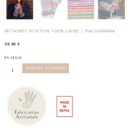
MITAINES HOXTON 100% LAINE | PACHAMAMA
29,90
€
En stock
quantité
AJOUTER AU PANIER
de
Mitaines
Hoxton
100%
laine
|
Pachamama