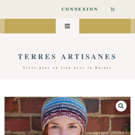
↓
passer
CONNEXION
au
contenu
Main
principal
Navigation
MENU
TERRES ARTISANES
Vivre plus en lien avec la Nature
Accueil
/
Accessoires Mode
/
Laine, Cachemire & Mohair
/ Mitaines Hoxton 100% Laine | Pachamama