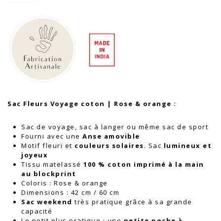
Sac
Fleurs
Voyage
coton
|
Rose
&
orange
Sac Fleurs Voyage coton | Rose & orange :
Sac de voyage, sac à langer ou même sac de sport
Fourni avec une
Anse amovible
Motif fleuri et
couleurs solaires
. Sac
lumineux et
joyeux
Tissu matelassé
100 % coton imprimé à la main
au blockprint
Coloris : Rose & orange
Dimensions : 42 cm / 60 cm
S
ac weekend
très pratique grâce à sa grande
capacité
Le petit plus pratique : une
petite poche à