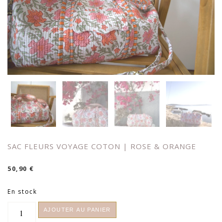
SAC FLEURS VOYAGE COTON | ROSE & ORANGE
50,90
€
En stock
quantité
AJOUTER AU PANIER
de