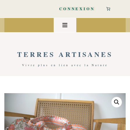
↓
passer
CONNEXION
au
contenu
Main
principal
Navigation
MENU
TERRES ARTISANES
Vivre plus en lien avec la Nature
Accueil
/
Bien-Être
/
Accessoires Bien-Être
/ Sac Fleurs Voyage Coton | Rose & Orange